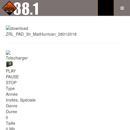
ZRL_PAD_5h_MatHurrican_28012018
Telecharger
PLAY
PAUSE
STOP
Type
Année
Invités, Spéciale
Genre
Duree
0
Taille
0 Mb