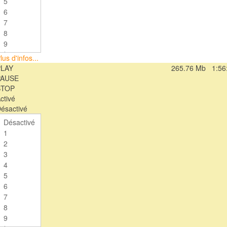
lus d'infos...
PLAY
265.76 Mb
1:56
PAUSE
STOP
ctivé
ésactivé