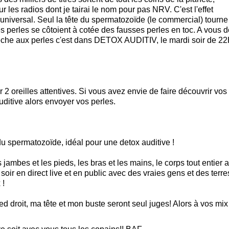
 les radios dont je tairai le nom pour pas NRV. C'est l'effet
niversal. Seul la tête du spermatozoïde (le commercial) tourne
es perles se côtoient à cotée des fausses perles en toc. A vous 
 pêche aux perles c'est dans DETOX AUDITIV, le mardi soir de 2
2 oreilles attentives. Si vous avez envie de faire découvrir vos
auditive alors envoyer vos perles.
 spermatozoïde, idéal pour une detox auditive !
 jambes et les pieds, les bras et les mains, le corps tout entier a
oir en direct live et en public avec des vraies gens et des terre
 !
d droit, ma tête et mon buste seront seul juges! Alors à vos mix