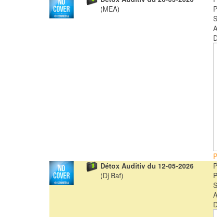
(MEA)
A
D
P
Détox Auditiv du 12-05-2026
(Dj Baf)
A
D