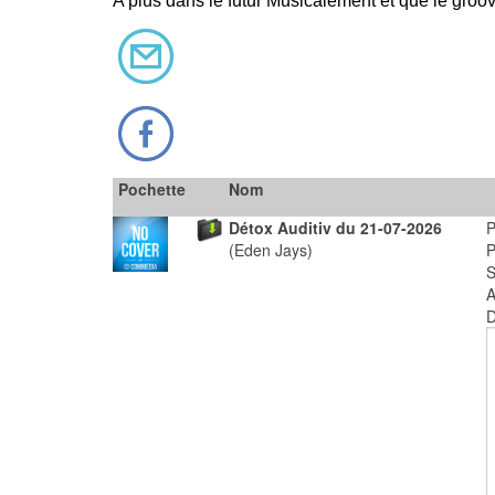
A plus dans le futur Musicalement et que le groo
Pochette
Nom
Détox Auditiv du 21-07-2026
(Eden Jays)
A
D