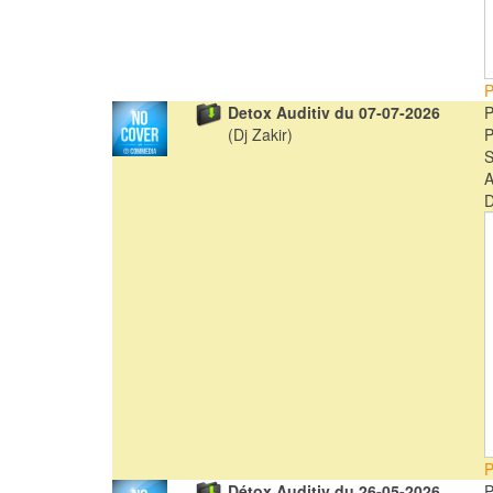
P
Detox Auditiv du 07-07-2026
(Dj Zakir)
A
D
P
Détox Auditiv du 26-05-2026