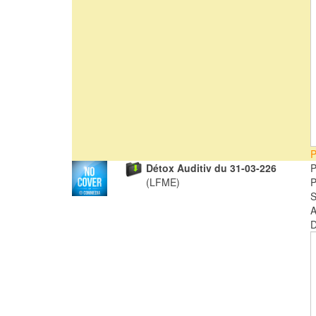
P
Détox Auditiv du 31-03-226
(LFME)
A
D