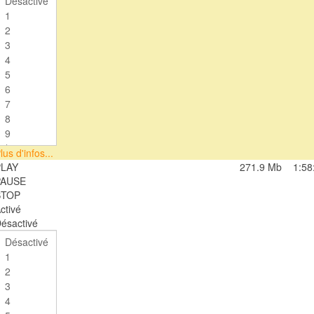
lus d'infos...
PLAY
271.9 Mb
1:58
PAUSE
STOP
ctivé
ésactivé