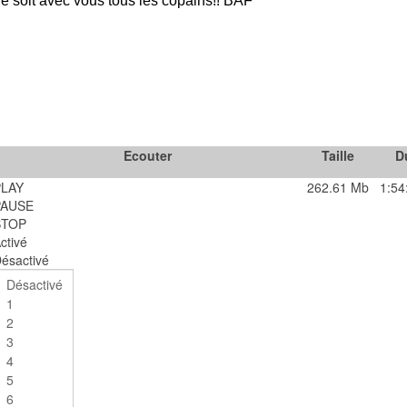
ve soit avec vous tous les copains!! BAF
Ecouter
Taille
D
PLAY
262.61 Mb
1:54
PAUSE
STOP
ctivé
ésactivé