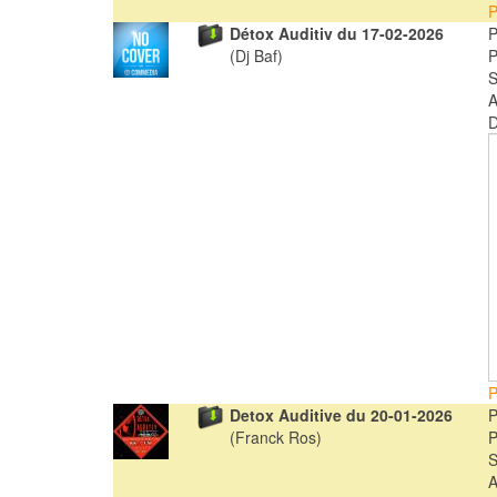
P
Détox Auditiv du 17-02-2026
(Dj Baf)
A
D
P
Detox Auditive du 20-01-2026
(Franck Ros)
A