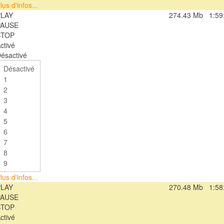
lus d'infos...
PLAY
274.43 Mb
1:59
PAUSE
STOP
ctivé
ésactivé
lus d'infos...
PLAY
270.48 Mb
1:58
PAUSE
STOP
ctivé