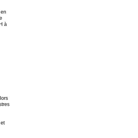
 en
de
2H à
lors
stres
 et