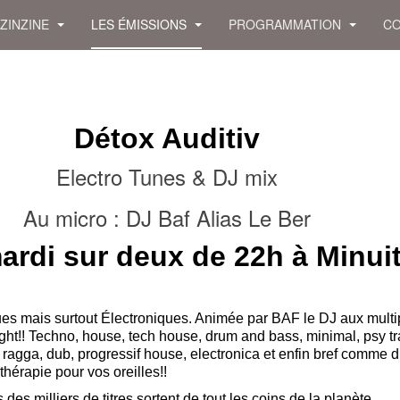
 ZINZINE
LES ÉMISSIONS
PROGRAMMATION
CO
Détox Auditiv
Electro Tunes & DJ mix
Au micro : DJ Baf Alias Le Ber
ardi sur deux de 22h à Minui
s mais surtout Électroniques. Animée par BAF le DJ aux multi
ight!! Techno, house, tech house, drum and bass, minimal, psy t
 ragga, dub, progressif house, electronica et enfin bref comme di
thérapie pour vos oreilles!!
es milliers de titres sortent de tout les coins de la planète,