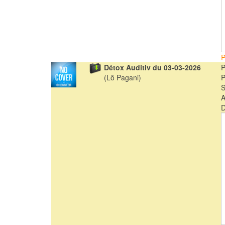
P
Détox Auditiv du 03-03-2026
(Lö Pagani)
A
D