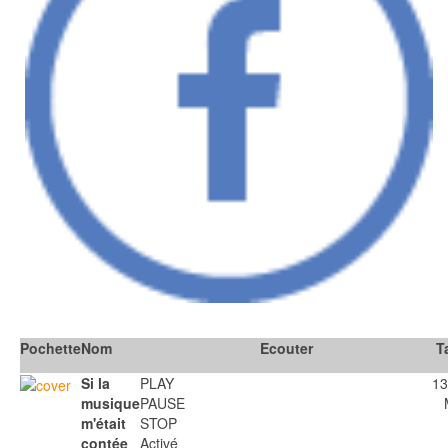
Pochette
Nom
Ecouter
Ta
Si la
PLAY
13
musique
PAUSE
m'était
STOP
contée
Activé