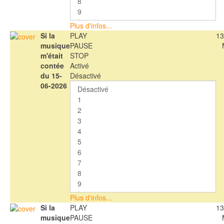
Plus d'infos...
Si la
PLAY
13
musique
PAUSE
m'était
STOP
contée
Activé
du 15-
Désactivé
06-2026
Plus d'infos...
Si la
PLAY
13
musique
PAUSE