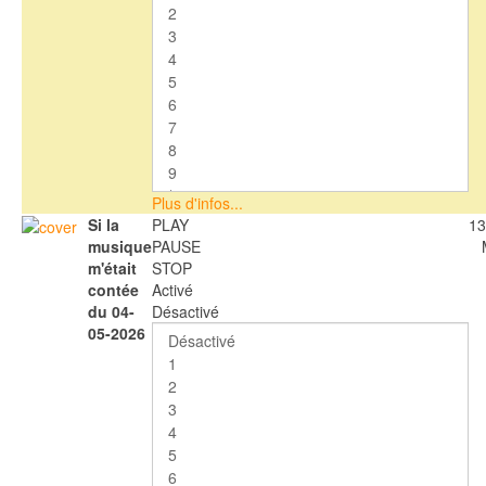
Plus d'infos...
Si la
PLAY
13
musique
PAUSE
m'était
STOP
contée
Activé
du 04-
Désactivé
05-2026