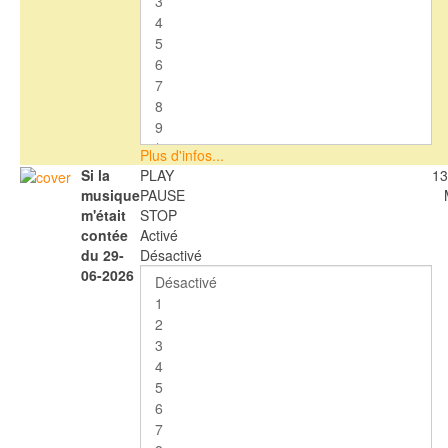
Plus d'infos...
Si la
PLAY
13
musique
PAUSE
m'était
STOP
contée
Activé
du 29-
Désactivé
06-2026