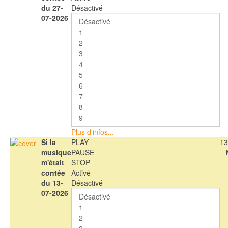
du 27-
Désactivé
07-2026
Plus d'infos...
Si la
PLAY
13
musique
PAUSE
m'était
STOP
contée
Activé
du 13-
Désactivé
07-2026