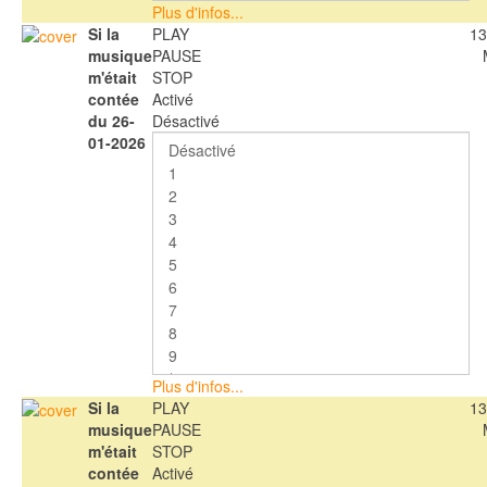
Plus d'infos...
Si la
PLAY
13
musique
PAUSE
m'était
STOP
contée
Activé
du 26-
Désactivé
01-2026
Plus d'infos...
Si la
PLAY
13
musique
PAUSE
m'était
STOP
contée
Activé