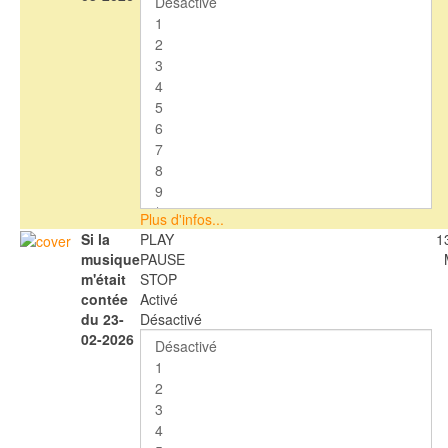
Plus d'infos...
Si la
PLAY
1
musique
PAUSE
m'était
STOP
contée
Activé
du 23-
Désactivé
02-2026