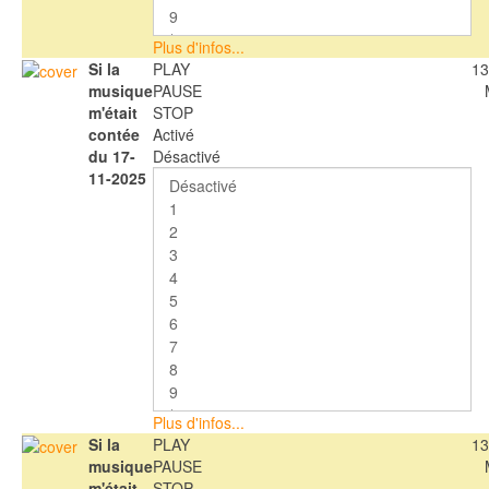
Plus d'infos...
Si la
PLAY
13
musique
PAUSE
m'était
STOP
contée
Activé
du 17-
Désactivé
11-2025
Plus d'infos...
Si la
PLAY
13
musique
PAUSE
m'était
STOP