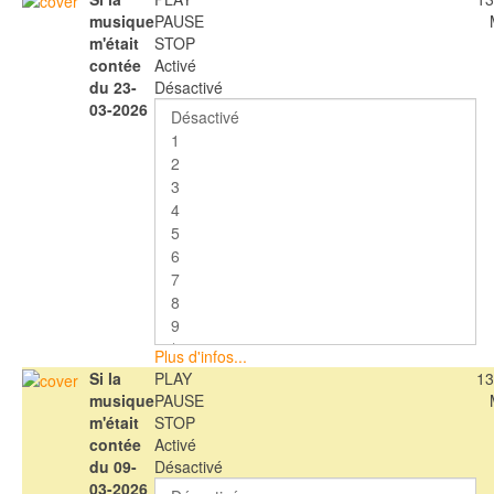
musique
PAUSE
m'était
STOP
contée
Activé
du 23-
Désactivé
03-2026
Plus d'infos...
Si la
PLAY
13
musique
PAUSE
m'était
STOP
contée
Activé
du 09-
Désactivé
03-2026