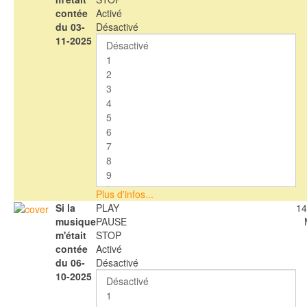
contée
Activé
du 03-
Désactivé
11-2025
Plus d'infos...
Si la
PLAY
14
musique
PAUSE
m'était
STOP
contée
Activé
du 06-
Désactivé
10-2025