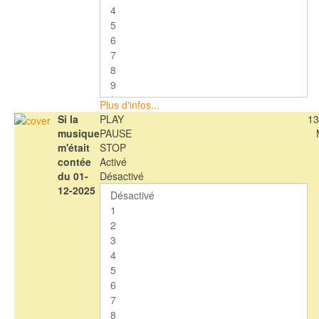
Plus d'infos...
Si la
PLAY
13
musique
PAUSE
m'était
STOP
contée
Activé
du 01-
Désactivé
12-2025