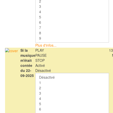
Plus d'infos...
Si la
PLAY
13
musique
PAUSE
m'était
STOP
contée
Activé
du 22-
Désactivé
09-2025