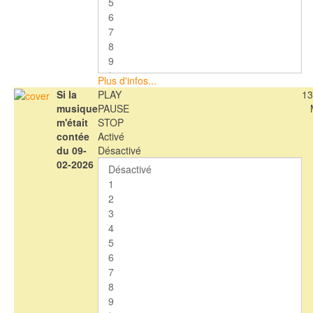
Plus d'infos...
Si la
PLAY
13
musique
PAUSE
m'était
STOP
contée
Activé
du 09-
Désactivé
02-2026