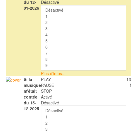
du 12-
Désactivé
01-2026
Plus d'infos...
Si la
PLAY
13
musique
PAUSE
m'était
STOP
contée
Activé
du 15-
Désactivé
12-2025