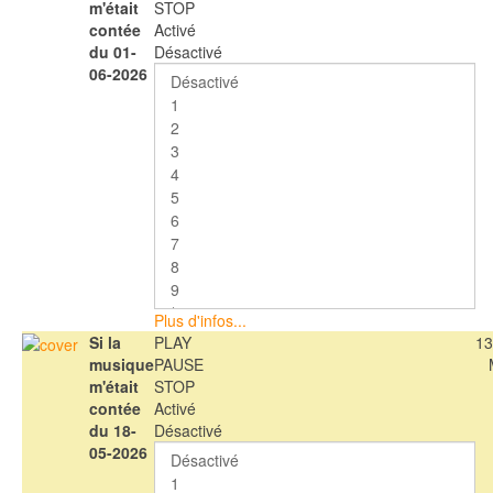
m'était
STOP
contée
Activé
du 01-
Désactivé
06-2026
Plus d'infos...
Si la
PLAY
13
musique
PAUSE
m'était
STOP
contée
Activé
du 18-
Désactivé
05-2026