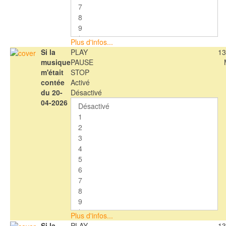
Plus d'infos...
Si la
PLAY
13
musique
PAUSE
m'était
STOP
contée
Activé
du 20-
Désactivé
04-2026
Plus d'infos...
Si la
PLAY
13