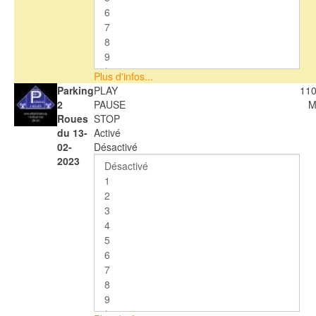
Plus d'infos...
Parking
PLAY
110
2
PAUSE
M
Roues
STOP
du 13-
Activé
02-
Désactivé
2023