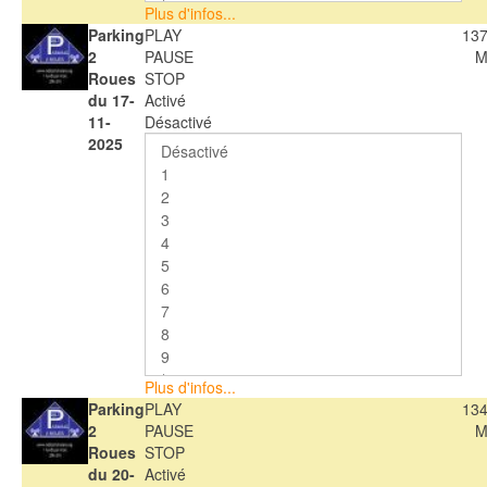
Plus d'infos...
Parking
PLAY
137
2
PAUSE
M
Roues
STOP
du 17-
Activé
11-
Désactivé
2025
Plus d'infos...
Parking
PLAY
134
2
PAUSE
M
Roues
STOP
du 20-
Activé