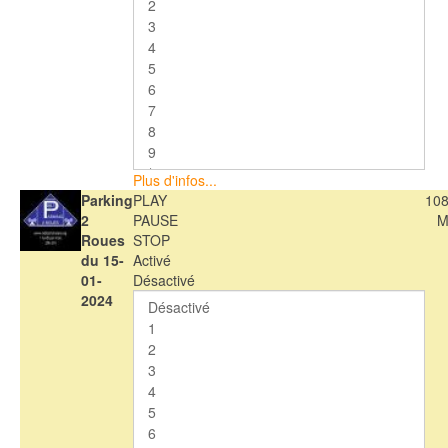
Plus d'infos...
Parking
PLAY
108
2
PAUSE
M
Roues
STOP
du 15-
Activé
01-
Désactivé
2024