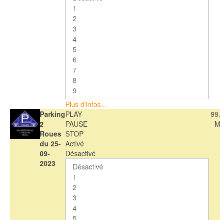
Plus d'infos...
Parking
PLAY
99
2
PAUSE
M
Roues
STOP
du 25-
Activé
09-
Désactivé
2023