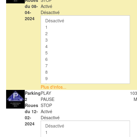
Roues
STOP
du 08-
Activé
04-
Désactivé
2024
Plus d'infos...
Parking
PLAY
103
2
PAUSE
M
Roues
STOP
du 12-
Activé
02-
Désactivé
2024