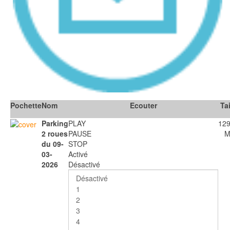
Pochette
Nom
Ecouter
Tai
Parking
PLAY
129
2 roues
PAUSE
M
du 09-
STOP
03-
Activé
2026
Désactivé