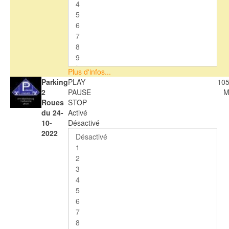
Plus d'infos...
Parking
PLAY
105
2
PAUSE
M
Roues
STOP
du 24-
Activé
10-
Désactivé
2022