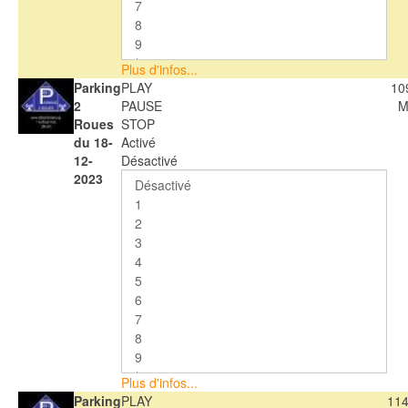
Plus d'infos...
Parking
PLAY
10
2
PAUSE
M
Roues
STOP
du 18-
Activé
12-
Désactivé
2023
Plus d'infos...
Parking
PLAY
114