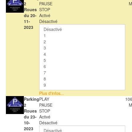
2
PAUSE
M
Roues
STOP
du 20-
Activé
11-
Désactivé
2023
Plus d'infos...
Parking
PLAY
106
2
PAUSE
M
Roues
STOP
du 23-
Activé
10-
Désactivé
2023