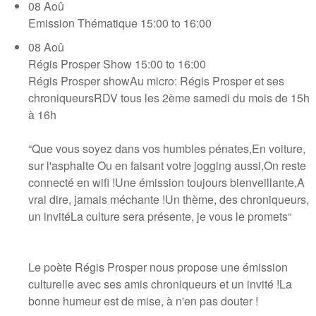
08
Aoû
Emission Thématique
15:00 to 16:00
08
Aoû
Régis Prosper Show
15:00 to 16:00
Régis Prosper showAu micro: Régis Prosper et ses
chroniqueursRDV tous les 2ème samedi du mois de 15h
à 16h
“Que vous soyez dans vos humbles pénates,En voiture,
sur l'asphalte Ou en faisant votre jogging aussi,On reste
connecté en wifi !Une émission toujours bienveillante,A
vrai dire, jamais méchante !Un thème, des chroniqueurs,
un invitéLa culture sera présente, je vous le promets“
Le poète Régis Prosper nous propose une émission
culturelle avec ses amis chroniqueurs et un invité !La
bonne humeur est de mise, à n'en pas douter !