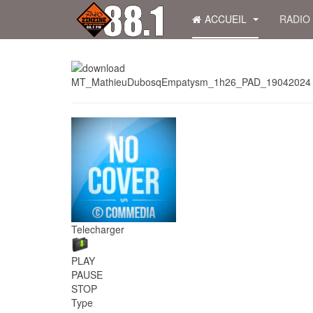
ACCUEIL
RADIO
MT_MathieuDubosqEmpatysm_1h26_PAD_19042024
Telecharger
PLAY
PAUSE
STOP
Type