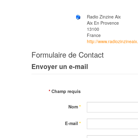
Radio Zinzine Aix
Aix En Provence
13100
France
http://www.radiozinzineai
Formulaire de Contact
Envoyer un e-mail
*
Champ requis
Nom
*
E-mail
*