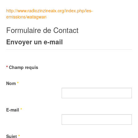
http://www.radiozinzineaix.org/index.php/les-
emissions/watagwan
Formulaire de Contact
Envoyer un e-mail
*
Champ requis
Nom
*
E-mail
*
Sujet
*