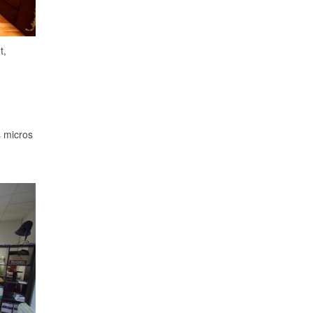
t,
s micros