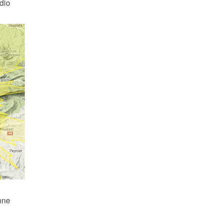
dio
nne