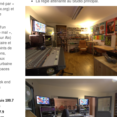
La régie attenante au Studio principal.
imé par «
x.org) et
e
d'un
 maï »,
ur Aix)
aire et
ints de
ens,
aux
 urbaine
spaces
eek end
s
uis 100.7
3
7.9