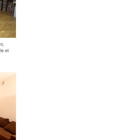
t,
le et